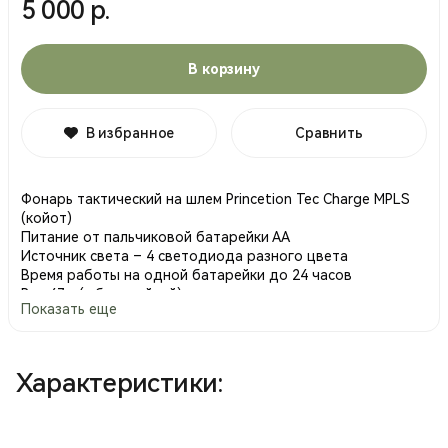
5 000 р.
В корзину
В избранное
Сравнить
Фонарь тактический на шлем Princetion Tec Charge MPLS
(койот)
Питание от пальчиковой батарейки АА
Источник света – 4 светодиода разного цвета
Время работы на одной батарейки до 24 часов
Вес 47 г (с батарейкой)
Показать еще
Мощность светового потока до 55 люмен.
Управление довольно простое через кнопку на корпусе
фонаря.
4 режима свечения: красный, зеленый, белый,
Характеристики:
ИК(инфракрасный)
Инструкция по включению режимов:
1) Красный включается простым нажатием на кнопку.
2) Зеленый включается простым нажатием на кнопку при