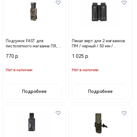
Подсумок FAST для
Пенал верт. для 2 магазинов
пистолетного магазина ПЯ,
ПМ / черный / 50 мм /
АПС, Глок-17 и др. (molle) /
43102005 (Stich Profi)
770 р.
1 025 р.
Multicam / 18427060 (Stich
Нет в наличии
Нет в наличии
Подробнее
Подробнее