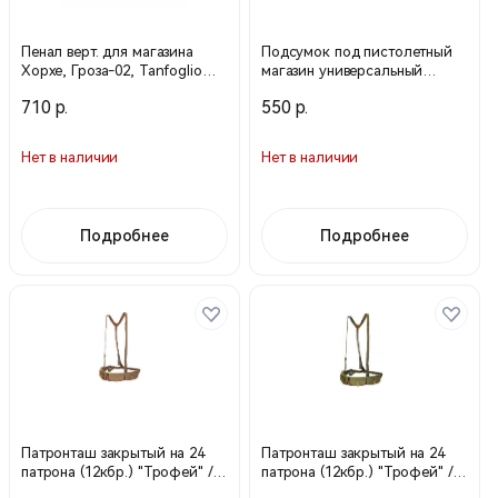
Пенал верт. для магазина
Подсумок под пистолетный
Хорхе, Гроза-02, Tanfoglio
магазин универсальный
INNA (с кнопкой) / черный /
МР-111-OD олива (WARTECH)
710 р.
550 р.
50 мм / 43154005 (Stich Profi)
Нет в наличии
Нет в наличии
Подробнее
Подробнее
Патронташ закрытый на 24
Патронташ закрытый на 24
патрона (12кбр.) "Трофей" /
патрона (12кбр.) "Трофей" /
Койот / 53331090 (Stich Profi)
Олива / 53331020 (Stich Profi)