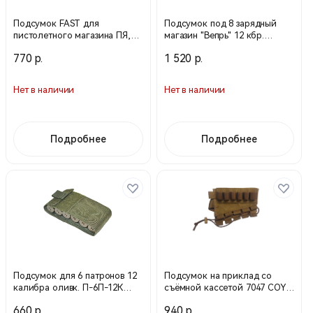
Подсумок FAST для
Подсумок под 8 зарядный
пистолетного магазина ПЯ,
магазин "Вепрь" 12 кбр.
АПС, Глок-17 и др. (molle) /
(molle) / Мох / 18440030 (Stich
770 р.
1 520 р.
Мох / 18427030 (Stich Profi
Profi)
Нет в наличии
Нет в наличии
Подробнее
Подробнее
Подсумок для 6 патронов 12
Подсумок на приклад со
калибра оливк. П-6П-12К
съёмной кассетой 7047 COY
(Техинком)
030704 04C27 (Техинком)
660 р.
940 р.