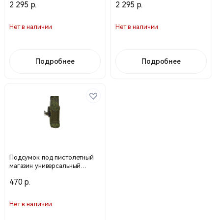
2 295 р.
2 295 р.
Нет в наличии
Нет в наличии
Подробнее
Подробнее
Подсумок под пистолетный
магазин универсальный
МР-111-ZU ЗДУ(русская
470 р.
цифра) (WARTECH)
Нет в наличии