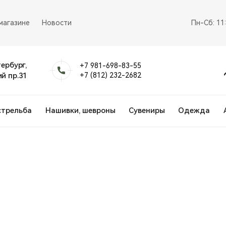
магазине
Новости
Пн-Сб: 11
тербург,
+7 981-698-83-55
й пр.31
+7 (812) 232-2682
стрельба
Нашивки, шевроны
Сувениры
Одежда